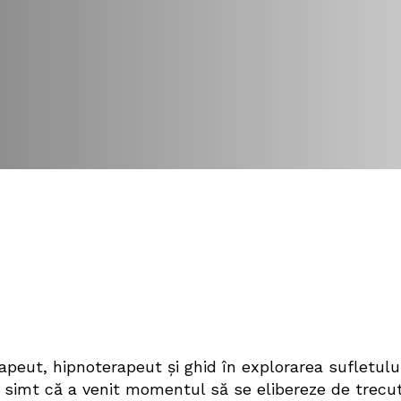
n spațiul meu de vindecare
să.
peut, hipnoterapeut și ghid în explorarea sufletului
 simt că a venit momentul să se elibereze de trecut