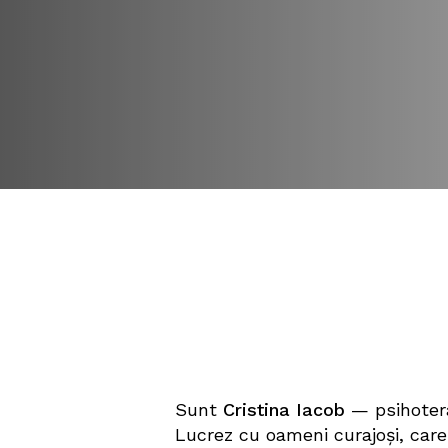
Programează o ședință
Bine ai venit î
întoarcere
Aca
Sunt
Cristina Iacob
— psihotera
Lucrez cu oameni curajoși, care