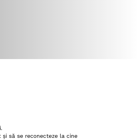
, reamintire și
.
 și să se reconecteze la cine